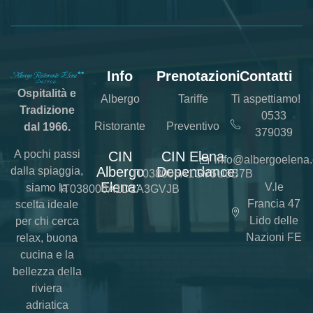
Info
Prenotazioni
Contatti
Ospitalità e
Albergo
Tariffe
Ti aspettiamo!
Tradizione
0533
Ristorante
Preventivo
dal 1966.
379039
A pochi passi
CIN
CIN Elena
info@albergoelena
Albergo
Dependance:
dalla spiaggia,
IT038006A1GV5U8B7B
Elena:
V.le
siamo la
IT038006A1D2A3GVJB
Francia 47
scelta ideale
Lido delle
per chi cerca
Nazioni FE
relax, buona
cucina e la
bellezza della
riviera
adriatica