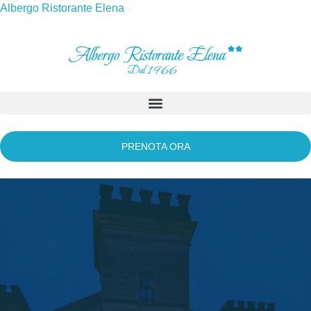
Albergo Ristorante Elena
PRENOTA ORA