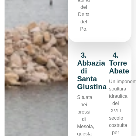
del
Delta
del
Po.
3.
4.
Abbazia
Torre
di
Abate
Santa
Un’imponen
Giustina
struttura
idraulica
Situata
del
nei
XVIII
pressi
secolo
di
costruita
Mesola,
per
questa