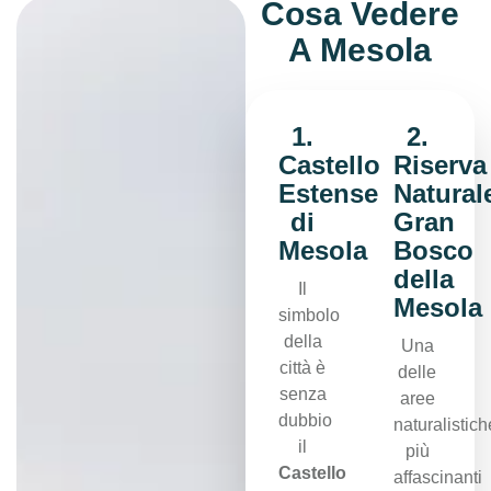
Cosa Vedere
A Mesola
1.
2.
Castello
Riserva
Estense
Natural
di
Gran
Mesola
Bosco
della
Il
Mesola
simbolo
della
Una
città è
delle
senza
aree
dubbio
naturalistich
il
più
Castello
affascinanti