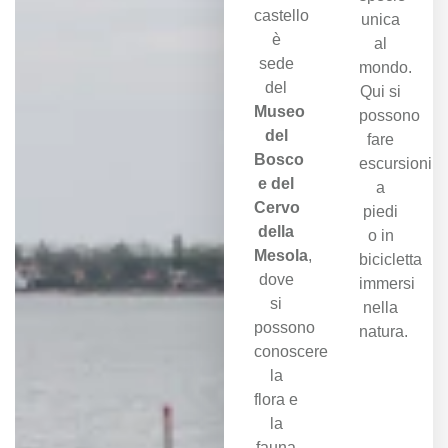
castello
unica
è
al
sede
mondo.
del
Qui si
Museo
possono
del
fare
Bosco
escursioni
e del
a
Cervo
piedi
della
o in
Mesola
,
bicicletta
dove
immersi
si
nella
possono
natura.
conoscere
la
flora e
la
fauna