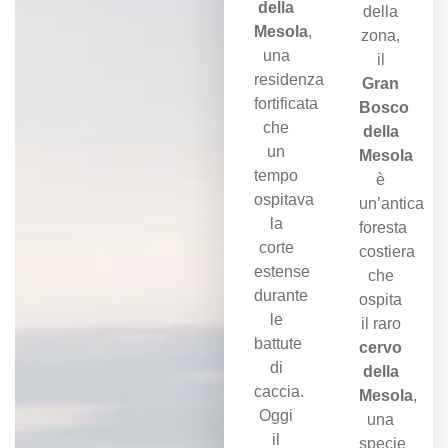
della
della
Mesola
,
zona,
una
il
residenza
Gran
fortificata
Bosco
che
della
un
Mesola
tempo
è
ospitava
un’antica
la
foresta
corte
costiera
estense
che
durante
ospita
le
il raro
battute
cervo
di
della
caccia.
Mesola
,
Oggi
una
il
specie