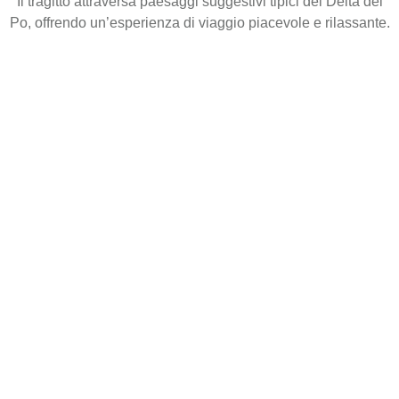
Il tragitto attraversa paesaggi suggestivi tipici del Delta del
Po, offrendo un’esperienza di viaggio piacevole e rilassante.